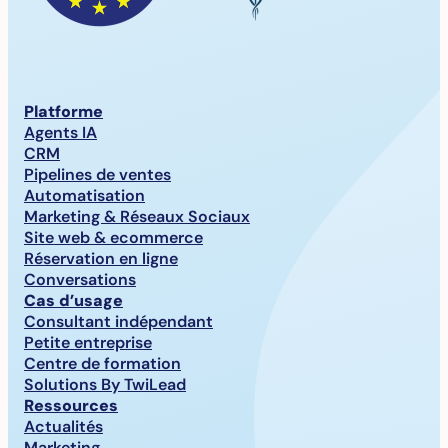
Platforme
Agents IA
CRM
Pipelines de ventes
Automatisation
Marketing & Réseaux Sociaux
Site web & ecommerce
Réservation en ligne
Conversations
Cas d’usage
Consultant indépendant
Petite entreprise
Centre de formation
Solutions By TwiLead
Ressources
Actualités
Marketing