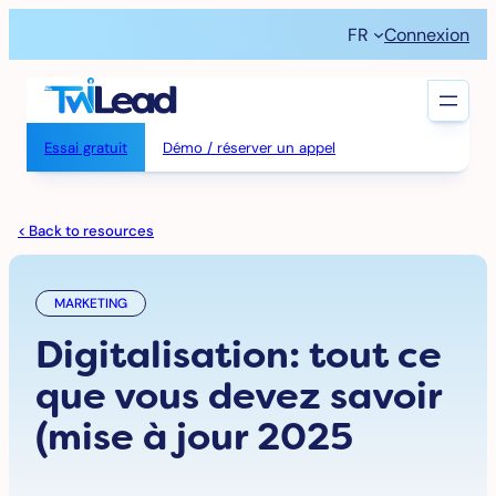
Aller
FR
Connexion
au
contenu
Essai gratuit
Démo / réserver un appel
< Back to resources
MARKETING
Digitalisation: tout ce
que vous devez savoir
(mise à jour 2025