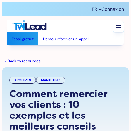
Aller
FR
Connexion
au
contenu
Essai gratuit
Démo / réserver un appel
< Back to resources
ARCHIVES
MARKETING
Comment remercier
vos clients : 10
exemples et les
meilleurs conseils