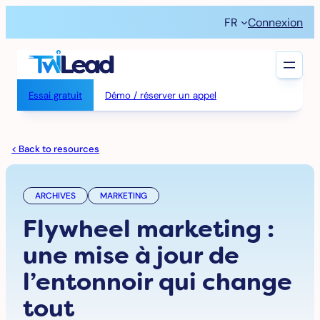
Aller
FR
Connexion
au
contenu
Essai gratuit
Démo / réserver un appel
< Back to resources
ARCHIVES
MARKETING
Flywheel marketing :
une mise à jour de
l’entonnoir qui change
tout