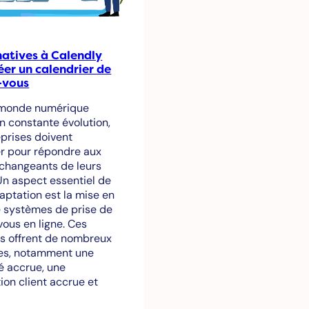
natives à Calendly
éer un calendrier de
-vous
 monde numérique
en constante évolution,
eprises doivent
r pour répondre aux
changeants de leurs
 Un aspect essentiel de
aptation est la mise en
 systèmes de prise de
ous en ligne. Ces
s offrent de nombreux
es, notamment une
té accrue, une
tion client accrue et