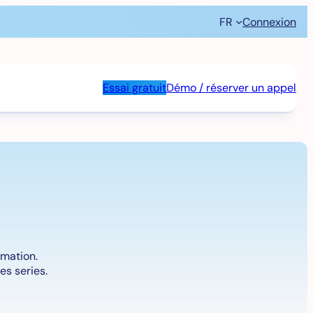
FR
Connexion
Essai gratuit
Démo / réserver un appel
omation.
es series.