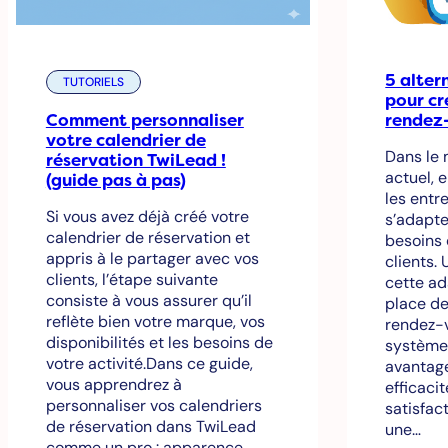
5 alter
TUTORIELS
pour cr
Comment personnaliser
rendez
votre calendrier de
Dans le
réservation TwiLead !
actuel, 
(guide pas à pas)
les entr
Si vous avez déjà créé votre
s’adapte
calendrier de réservation et
besoins 
appris à le partager avec vos
clients.
clients, l’étape suivante
cette ad
consiste à vous assurer qu’il
place de
reflète bien votre marque, vos
rendez-v
disponibilités et les besoins de
système
votre activité.Dans ce guide,
avantag
vous apprendrez à
efficaci
personnaliser vos calendriers
satisfac
de réservation dans TwiLead
une…
comme un pro : apparence,